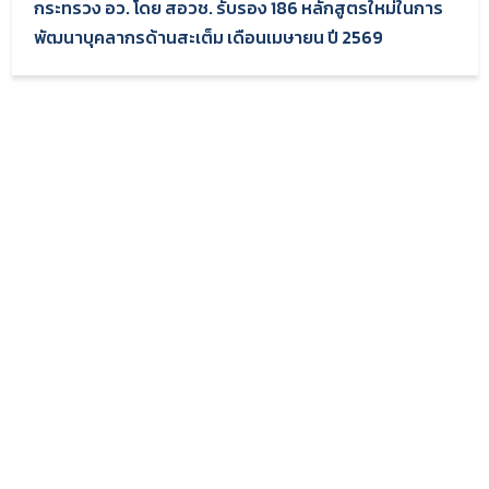
กระทรวง อว. โดย สอวช. รับรอง 186 หลักสูตรใหม่ในการ
พัฒนาบุคลากรด้านสะเต็ม เดือนเมษายน ปี 2569